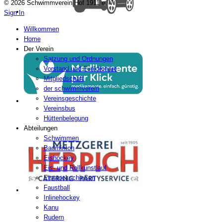
© 2026 Schwimmverein Hof 1911 e. V.
Sign In
Willkommen
Home
Der Verein
Satzung und Ordnungen
Vorstand und Funktionäre
Mitgliedschaft
der schwimmverein
Vereinsgeschichte
Vereinsbus
Hüttenbelegung
Abteilungen
Schwimmen
Badminton
Eishockey
Eis- und Rollkunstlauf
Eisstockschießen
Faustball
Inlinehockey
Kanu
Rudern