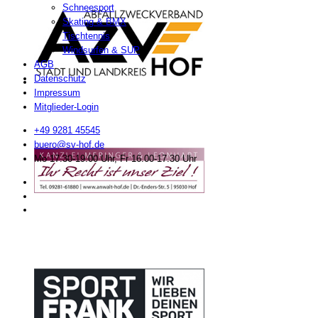
Schneesport
Skating & BMX
Tischtennis
Windsurfen & SUP
AGB
Datenschutz
Impressum
Mitglieder-Login
+49 9281 45545
buero@sv-hof.de
Mo 17.30-19.00 Uhr, Fr 16.00-17.30 Uhr