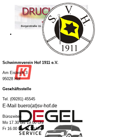
Schwimmverein Hof 1911 e.V.
Am Eisteich 3
95028 Hof
Geschäftsstelle
Tel. (09281) 45545
E-Mail buero(at)sv-hof.de
Bürozeiten
Mo 17.30 bis 19.00 Uhr
Fr 16.00 bis 17.30 Uhr